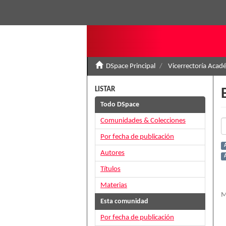
DSpace Principal
Vicerrectoría Acad
LISTAR
Todo DSpace
Comunidades & Colecciones
Por fecha de publicación
Autores
A
Títulos
Materias
M
Esta comunidad
Por fecha de publicación