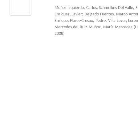
Muñoz Izquierdo, Carlos
;
Schmelkes Del Valle, S
Enríquez, Javier
;
Delgado Fuentes, Marco Anto
Enrique
;
Flores-Crespo, Pedro
;
Villa Levar, Lore
Mercedes de
;
Ruiz Muñoz, María Mercedes
(
U
2008
)