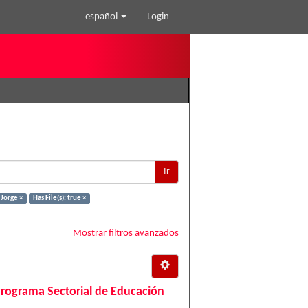
español
Login
Ir
Jorge ×
Has File(s): true ×
Mostrar filtros avanzados
Programa Sectorial de Educación