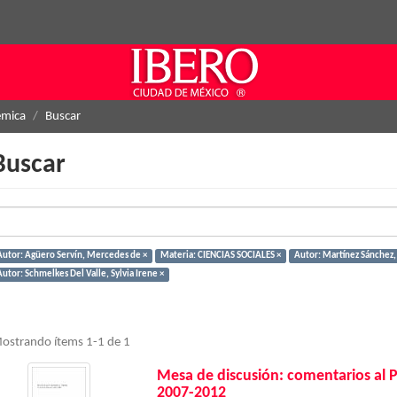
émica
Buscar
Buscar
Autor: Agüero Servín, Mercedes de ×
Materia: CIENCIAS SOCIALES ×
Autor: Martínez Sánchez, 
utor: Schmelkes Del Valle, Sylvia Irene ×
ostrando ítems 1-1 de 1
Mesa de discusión: comentarios al 
2007-2012