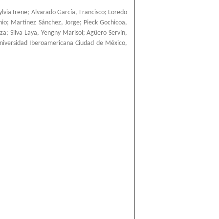
ylvia Irene
;
Alvarado García, Francisco
;
Loredo
nio
;
Martínez Sánchez, Jorge
;
Pieck Gochicoa,
nza
;
Silva Laya, Yengny Marisol
;
Agüero Servín,
niversidad Iberoamericana Ciudad de México
,