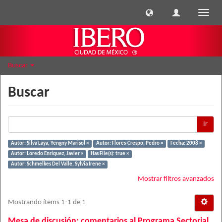
Cambi
naveg
Buscar
Buscar
Ir
Autor: Silva Laya, Yengny Marisol ×
Autor: Flores-Crespo, Pedro ×
Fecha: 2008 ×
Autor: Loredo Enríquez, Javier ×
Has File(s): true ×
Autor: Schmelkes Del Valle, Sylvia Irene ×
Mostrar filtros avanzados
Mostrando ítems 1-1 de 1
Mesa de discusión: comentarios al Programa Sectorial