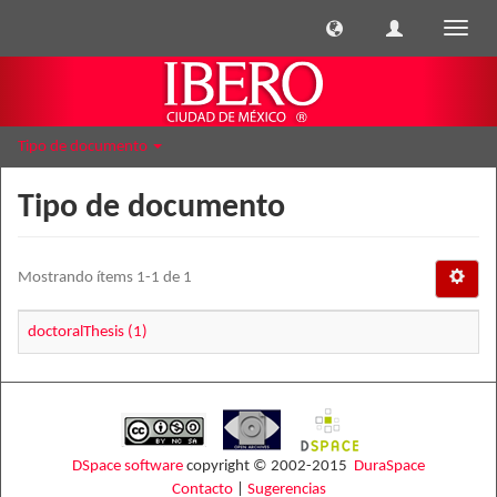
Cambi
naveg
Tipo de documento
Tipo de documento
Mostrando ítems 1-1 de 1
doctoralThesis (1)
DSpace software
copyright © 2002-2015
DuraSpace
Contacto
|
Sugerencias