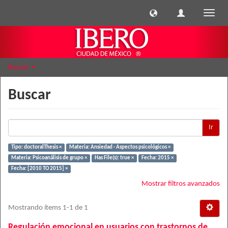
Cambi
naveg
Buscar
Buscar
Ir
Tipo: doctoralThesis ×
Materia: Ansiedad - Aspectos psicológicos ×
Materia: Psicoanálisis de grupo ×
Has File(s): true ×
Fecha: 2015 ×
Fecha: [2010 TO 2015] ×
Mostrar filtros avanzados
Mostrando ítems 1-1 de 1
Regulación emocional en usuarios con trastornos de