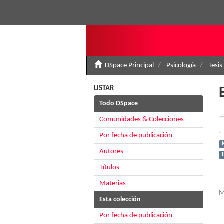
DSpace Principal
Psicología
Tesis
LISTAR
Todo DSpace
Comunidades & Colecciones
Por fecha de publicación
M
Autores
Títulos
Materias
M
Esta colección
Por fecha de publicación