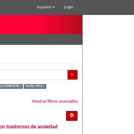
español
Login
Ir
 LA CONDUCTA ×
Fecha: 2015 ×
Mostrar filtros avanzados
on trastornos de ansiedad