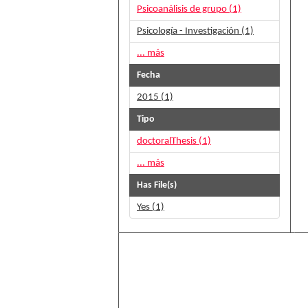
Psicoanálisis de grupo (1)
Psicología - Investigación (1)
... más
Fecha
2015 (1)
Tipo
doctoralThesis (1)
... más
Has File(s)
Yes (1)