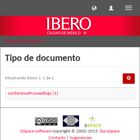
Cambi
naveg
Tipo de documento
Tipo de documento
Mostrando ítems 1-1 de 1
conferenceProceedings (1)
DSpace software
copyright © 2002-2015
DuraSpace
Contacto
|
Sugerencias