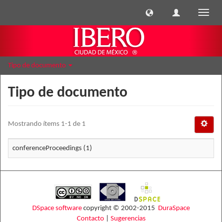
Cambi
naveg
Tipo de documento
Tipo de documento
Mostrando ítems 1-1 de 1
conferenceProceedings (1)
DSpace software
copyright © 2002-2015
DuraSpace
Contacto
|
Sugerencias