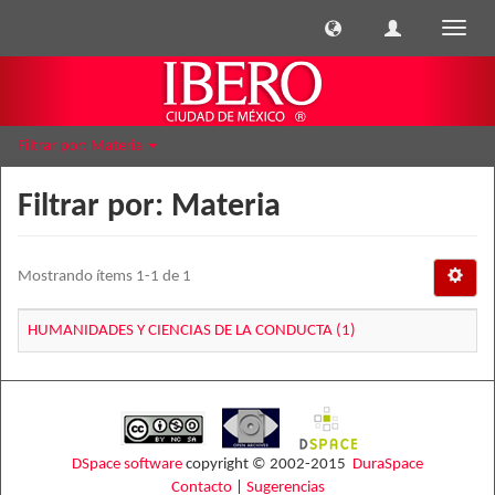
Cambi
naveg
Filtrar por: Materia
Filtrar por: Materia
Mostrando ítems 1-1 de 1
HUMANIDADES Y CIENCIAS DE LA CONDUCTA (1)
DSpace software
copyright © 2002-2015
DuraSpace
Contacto
|
Sugerencias