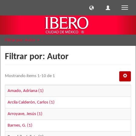
Cambi
naveg
Filtrar por: Autor
Filtrar por: Autor
Mostrando ítems 1-10 de 1
Amado, Adriana (1)
Arcila Calderón, Carlos (1)
Arroyave, Jesús (1)
Barnes, G. (1)