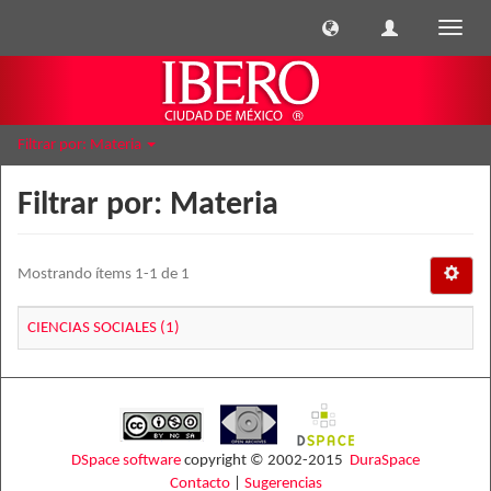
Cambi
naveg
Filtrar por: Materia
Filtrar por: Materia
Mostrando ítems 1-1 de 1
CIENCIAS SOCIALES (1)
DSpace software
copyright © 2002-2015
DuraSpace
Contacto
|
Sugerencias