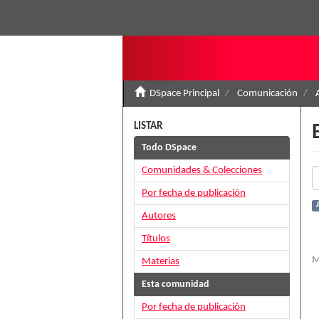
DSpace Principal
Comunicación
LISTAR
Todo DSpace
Comunidades & Colecciones
Por fecha de publicación
A
Autores
Títulos
M
Materias
Esta comunidad
Por fecha de publicación