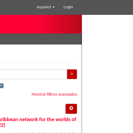
español
Login
Ir
 ×
Mostrar filtros avanzados
aribbean network for the worlds of
22)