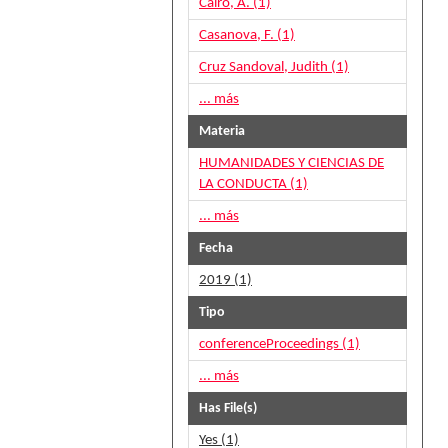
Cairo, A. (1)
Casanova, F. (1)
Cruz Sandoval, Judith (1)
... más
Materia
HUMANIDADES Y CIENCIAS DE
LA CONDUCTA (1)
... más
Fecha
2019 (1)
Tipo
conferenceProceedings (1)
... más
Has File(s)
Yes (1)