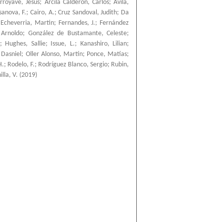
rroyave, Jesús
;
Arcila Calderón, Carlos
;
Ávila,
sanova, F.
;
Cairo, A.
;
Cruz Sandoval, Judith
;
Da
;
Echeverria, Martin
;
Fernandes, J.
;
Fernández
 Arnoldo
;
González de Bustamante, Celeste
;
;
Hughes, Sallie
;
Issue, L.
;
Kanashiro, Lilian
;
 Dasniel
;
Oller Alonso, Martín
;
Ponce, Matías
;
H.
;
Rodelo, F.
;
Rodríguez Blanco, Sergio
;
Rubin,
lla, V.
(
2019
)