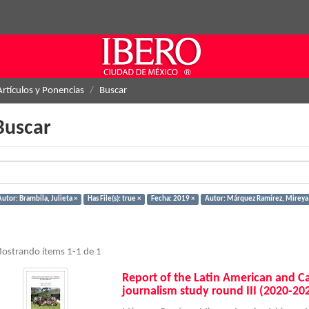
Artículos y Ponencias
Buscar
Buscar
utor: Brambila, Julieta ×
Has File(s): true ×
Fecha: 2019 ×
Autor: Márquez Ramírez, Mireya
ostrando ítems 1-1 de 1
Report of the Latin American and C
journalism study round III (2020-20