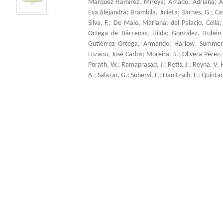
Márquez Ramírez, Mireya
;
Amado, Adriana
;
A
Eva Alejandra
;
Brambila, Julieta
;
Barnes, G.
;
Ca
Silva, F.
;
De Maio, Mariana
;
del Palacio, Celia
Ortega de Bárcenas, Hilda
;
González, Rubén
Gutiérrez Ortega, Armando
;
Harlow, Summer
Lozano, José Carlos
;
Moreira, S.
;
Olivera Pérez,
Porath, W.
;
Ramaprasad, J.
;
Retis, J.
;
Reyna, V. 
A.
;
Salazar, G.
;
Subervi, F.
;
Hanitzsch, F.
;
Quintani