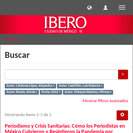
Cambi
naveg
Buscar
Buscar
Ir
Autor: Cárdenas López, Alejandro ×
Autor: Castrillón, Luis Roberto ×
Autor: Rueda, Aleida ×
Fecha: 2022 ×
Autor: Márquez Ramírez, Mireya ×
Mostrar filtros avanzados
Mostrando ítems 1-1 de 1
Periodismo y Crisis Sanitarias: Cómo los Periodistas en
México Cubrieron y Resintieron la Pandemia por