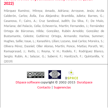
2022)
Márquez Ramírez, Mireya
;
Amado, Adriana
;
Arroyave, Jesús
;
Arcila
Calderón, Carlos
;
Ávila, Eva Alejandra
;
Brambila, Julieta
;
Barnes, G.
;
Casanova, F.
;
Cairo, A.
;
Cruz Sandoval, Judith
;
Da Silva, F.
;
De Maio,
Mariana
;
del Palacio, Celia
;
Echeverria, Martin
;
Fernandes, J.
;
Fernández
Ortega de Bárcenas, Hilda
;
González, Rubén Arnoldo
;
González de
Bustamante, Celeste
;
Gutiérrez Ortega, Armando
;
Harlow, Summer
;
Hughes, Sallie
;
Issue, L.
;
Kanashiro, Lilian
;
Lozano, José Carlos
;
Moreira, S.
;
Olivera Pérez, Dasniel
;
Oller Alonso, Martín
;
Ponce, Matías
;
Porath, W.
;
Ramaprasad, J.
;
Retis, J.
;
Reyna, V. H.
;
Rodelo, F.
;
Rodríguez Blanco,
Sergio
;
Rubin, A.
;
Salazar, G.
;
Subervi, F.
;
Hanitzsch, F.
;
Quintanilla, V.
(
2019
)
DSpace software
copyright © 2002-2015
DuraSpace
Contacto
|
Sugerencias