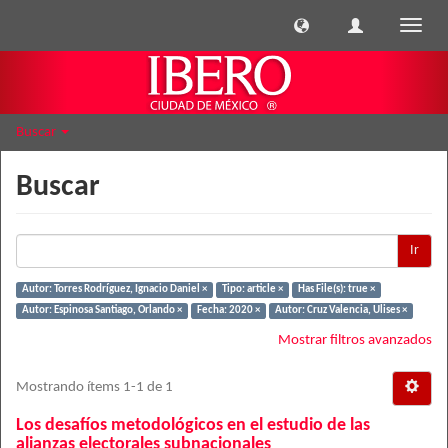
Cambi
naveg
Buscar
Buscar
Ir
Autor: Torres Rodríguez, Ignacio Daniel ×
Tipo: article ×
Has File(s): true ×
Autor: Espinosa Santiago, Orlando ×
Fecha: 2020 ×
Autor: Cruz Valencia, Ulises ×
Mostrar filtros avanzados
Mostrando ítems 1-1 de 1
Los desafíos metodológicos en el estudio de las
alianzas electorales subnacionales