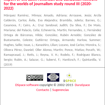
for the worlds of journalism study round III (2020-
2022)
Márquez Ramírez, Mireya
;
Amado, Adriana
;
Arroyave, Jesús
;
Arcila
Calderón, Carlos
;
Ávila, Eva Alejandra
;
Brambila, Julieta
;
Barnes, G.
;
Casanova, F.
;
Cairo, A.
;
Cruz Sandoval, Judith
;
Da Silva, F.
;
De Maio,
Mariana
;
del Palacio, Celia
;
Echeverria, Martin
;
Fernandes, J.
;
Fernández
Ortega de Bárcenas, Hilda
;
González, Rubén Arnoldo
;
González de
Bustamante, Celeste
;
Gutiérrez Ortega, Armando
;
Harlow, Summer
;
Hughes, Sallie
;
Issue, L.
;
Kanashiro, Lilian
;
Lozano, José Carlos
;
Moreira, S.
;
Olivera Pérez, Dasniel
;
Oller Alonso, Martín
;
Ponce, Matías
;
Porath, W.
;
Ramaprasad, J.
;
Retis, J.
;
Reyna, V. H.
;
Rodelo, F.
;
Rodríguez Blanco,
Sergio
;
Rubin, A.
;
Salazar, G.
;
Subervi, F.
;
Hanitzsch, F.
;
Quintanilla, V.
(
2019
)
DSpace software
copyright © 2002-2015
DuraSpace
Contacto
|
Sugerencias