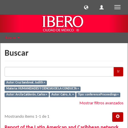
Cambi
naveg
Buscar
Buscar
Ir
Autor: Cruz Sandoval, Judith ×
Materia: HUMANIDADES Y CIENCIAS DE LA CONDUCTA ×
Autor: Arcila Calderón, Carlos ×
Autor: Cairo, A. ×
Tipo: conferenceProceedings ×
Mostrar filtros avanzados
Mostrando ítems 1-1 de 1
Report of the Latin American and Caribbean network