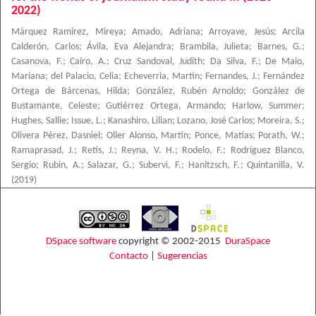
2022)
Márquez Ramírez, Mireya
;
Amado, Adriana
;
Arroyave, Jesús
;
Arcila
Calderón, Carlos
;
Ávila, Eva Alejandra
;
Brambila, Julieta
;
Barnes, G.
;
Casanova, F.
;
Cairo, A.
;
Cruz Sandoval, Judith
;
Da Silva, F.
;
De Maio,
Mariana
;
del Palacio, Celia
;
Echeverria, Martin
;
Fernandes, J.
;
Fernández
Ortega de Bárcenas, Hilda
;
González, Rubén Arnoldo
;
González de
Bustamante, Celeste
;
Gutiérrez Ortega, Armando
;
Harlow, Summer
;
Hughes, Sallie
;
Issue, L.
;
Kanashiro, Lilian
;
Lozano, José Carlos
;
Moreira, S.
;
Olivera Pérez, Dasniel
;
Oller Alonso, Martín
;
Ponce, Matías
;
Porath, W.
;
Ramaprasad, J.
;
Retis, J.
;
Reyna, V. H.
;
Rodelo, F.
;
Rodríguez Blanco,
Sergio
;
Rubin, A.
;
Salazar, G.
;
Subervi, F.
;
Hanitzsch, F.
;
Quintanilla, V.
(
2019
)
DSpace software
copyright © 2002-2015
DuraSpace
Contacto
|
Sugerencias