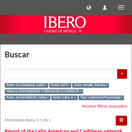
Cambi
naveg
Buscar
Buscar
Ir
Autor: Cruz Sandoval, Judith ×
Fecha: 2019 ×
Autor: Amado, Adriana ×
Materia: HUMANIDADES Y CIENCIAS DE LA CONDUCTA ×
Autor: Arcila Calderón, Carlos ×
Autor: Cairo, A. ×
Tipo: conferenceProceedings ×
Mostrar filtros avanzados
Mostrando ítems 1-1 de 1
Report of the Latin American and Caribbean network