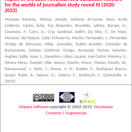
for the worlds of journalism study round III (2020-
2022)
Márquez Ramírez, Mireya
;
Amado, Adriana
;
Arroyave, Jesús
;
Arcila
Calderón, Carlos
;
Ávila, Eva Alejandra
;
Brambila, Julieta
;
Barnes, G.
;
Casanova, F.
;
Cairo, A.
;
Cruz Sandoval, Judith
;
Da Silva, F.
;
De Maio,
Mariana
;
del Palacio, Celia
;
Echeverria, Martin
;
Fernandes, J.
;
Fernández
Ortega de Bárcenas, Hilda
;
González, Rubén Arnoldo
;
González de
Bustamante, Celeste
;
Gutiérrez Ortega, Armando
;
Harlow, Summer
;
Hughes, Sallie
;
Issue, L.
;
Kanashiro, Lilian
;
Lozano, José Carlos
;
Moreira, S.
;
Olivera Pérez, Dasniel
;
Oller Alonso, Martín
;
Ponce, Matías
;
Porath, W.
;
Ramaprasad, J.
;
Retis, J.
;
Reyna, V. H.
;
Rodelo, F.
;
Rodríguez Blanco,
Sergio
;
Rubin, A.
;
Salazar, G.
;
Subervi, F.
;
Hanitzsch, F.
;
Quintanilla, V.
(
2019
)
DSpace software
copyright © 2002-2015
DuraSpace
Contacto
|
Sugerencias