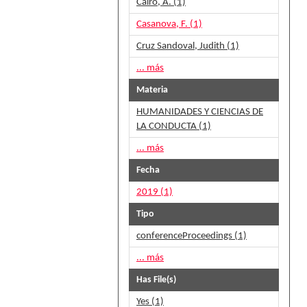
Cairo, A. (1)
Casanova, F. (1)
Cruz Sandoval, Judith (1)
... más
Materia
HUMANIDADES Y CIENCIAS DE
LA CONDUCTA (1)
... más
Fecha
2019 (1)
Tipo
conferenceProceedings (1)
... más
Has File(s)
Yes (1)