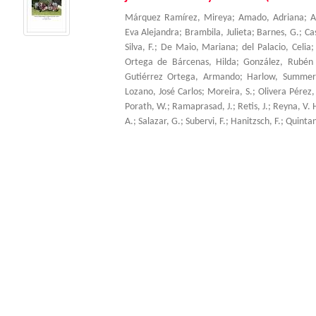
Márquez Ramírez, Mireya
;
Amado, Adriana
;
A
Eva Alejandra
;
Brambila, Julieta
;
Barnes, G.
;
Ca
Silva, F.
;
De Maio, Mariana
;
del Palacio, Celia
Ortega de Bárcenas, Hilda
;
González, Rubén
Gutiérrez Ortega, Armando
;
Harlow, Summer
Lozano, José Carlos
;
Moreira, S.
;
Olivera Pérez,
Porath, W.
;
Ramaprasad, J.
;
Retis, J.
;
Reyna, V. 
A.
;
Salazar, G.
;
Subervi, F.
;
Hanitzsch, F.
;
Quintani