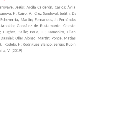
rroyave, Jesús
;
Arcila Calderón, Carlos
;
Ávila,
sanova, F.
;
Cairo, A.
;
Cruz Sandoval, Judith
;
Da
;
Echeverria, Martin
;
Fernandes, J.
;
Fernández
 Arnoldo
;
González de Bustamante, Celeste
;
;
Hughes, Sallie
;
Issue, L.
;
Kanashiro, Lilian
;
 Dasniel
;
Oller Alonso, Martín
;
Ponce, Matías
;
H.
;
Rodelo, F.
;
Rodríguez Blanco, Sergio
;
Rubin,
lla, V.
(
2019
)