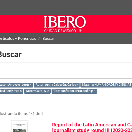
Artículos y Ponencias
Buscar
Buscar
Autor: Arroyave, Jesús ×
Autor: Arcila Calderón, Carlos ×
Materia: HUMANIDADES Y CIENCIAS 
as File(s): true ×
Autor: Cairo, A. ×
Tipo: conferenceProceedings ×
ostrando ítems 1-1 de 1
Report of the Latin American and C
journalism study round III (2020-20