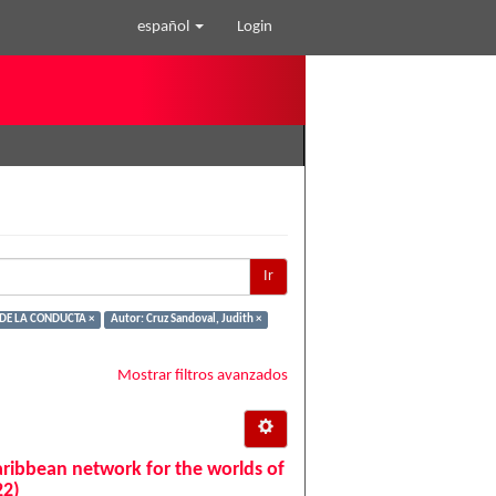
español
Login
Ir
DE LA CONDUCTA ×
Autor: Cruz Sandoval, Judith ×
Mostrar filtros avanzados
aribbean network for the worlds of
22)