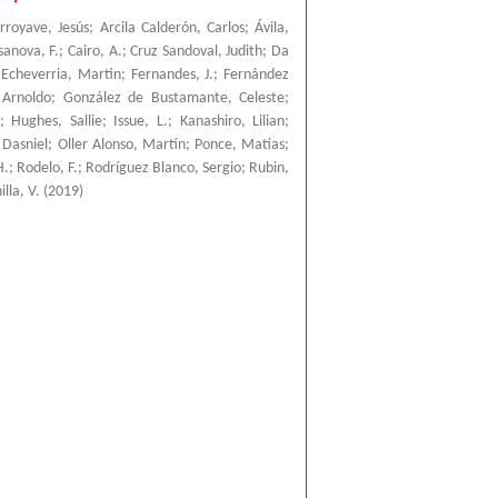
rroyave, Jesús
;
Arcila Calderón, Carlos
;
Ávila,
sanova, F.
;
Cairo, A.
;
Cruz Sandoval, Judith
;
Da
;
Echeverria, Martin
;
Fernandes, J.
;
Fernández
 Arnoldo
;
González de Bustamante, Celeste
;
;
Hughes, Sallie
;
Issue, L.
;
Kanashiro, Lilian
;
 Dasniel
;
Oller Alonso, Martín
;
Ponce, Matías
;
H.
;
Rodelo, F.
;
Rodríguez Blanco, Sergio
;
Rubin,
lla, V.
(
2019
)