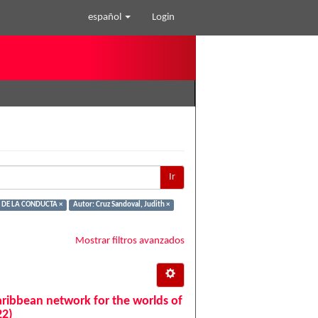
español
Login
Ir
 DE LA CONDUCTA ×
Autor: Cruz Sandoval, Judith ×
Mostrar filtros avanzados
aribbean network for the worlds of
22)