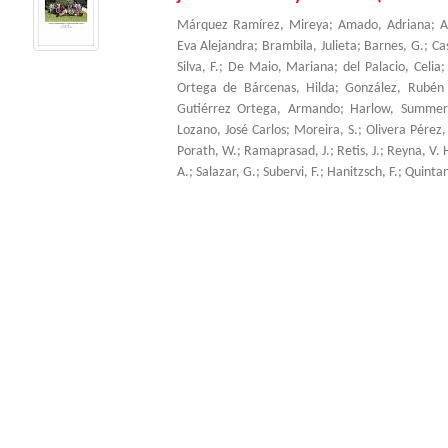
Márquez Ramírez, Mireya
;
Amado, Adriana
;
A
Eva Alejandra
;
Brambila, Julieta
;
Barnes, G.
;
Ca
Silva, F.
;
De Maio, Mariana
;
del Palacio, Celia
Ortega de Bárcenas, Hilda
;
González, Rubén
Gutiérrez Ortega, Armando
;
Harlow, Summer
Lozano, José Carlos
;
Moreira, S.
;
Olivera Pérez,
Porath, W.
;
Ramaprasad, J.
;
Retis, J.
;
Reyna, V. 
A.
;
Salazar, G.
;
Subervi, F.
;
Hanitzsch, F.
;
Quintani