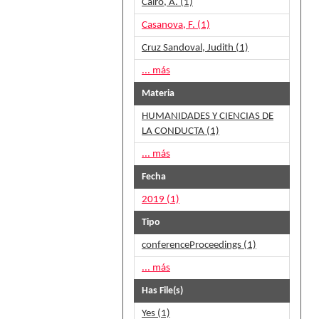
Cairo, A. (1)
Casanova, F. (1)
Cruz Sandoval, Judith (1)
... más
Materia
HUMANIDADES Y CIENCIAS DE
LA CONDUCTA (1)
... más
Fecha
2019 (1)
Tipo
conferenceProceedings (1)
... más
Has File(s)
Yes (1)