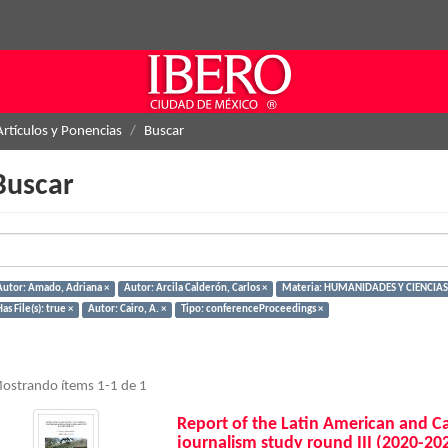
Artículos y Ponencias
Buscar
Buscar
Autor: Amado, Adriana ×
Autor: Arcila Calderón, Carlos ×
Materia: HUMANIDADES Y CIENCIAS
as File(s): true ×
Autor: Cairo, A. ×
Tipo: conferenceProceedings ×
ostrando ítems 1-1 de 1
Report of the Latin American and C
journalism study round III (2020-20