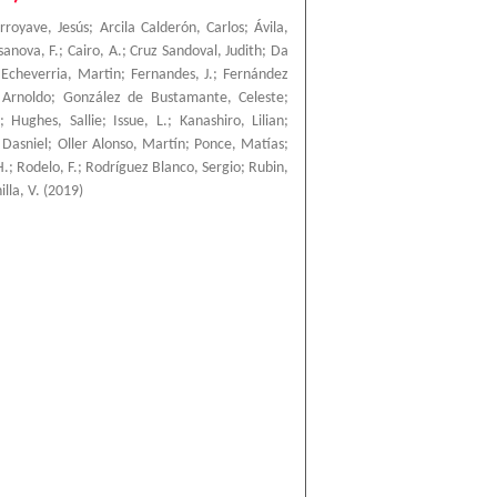
rroyave, Jesús
;
Arcila Calderón, Carlos
;
Ávila,
sanova, F.
;
Cairo, A.
;
Cruz Sandoval, Judith
;
Da
;
Echeverria, Martin
;
Fernandes, J.
;
Fernández
 Arnoldo
;
González de Bustamante, Celeste
;
;
Hughes, Sallie
;
Issue, L.
;
Kanashiro, Lilian
;
 Dasniel
;
Oller Alonso, Martín
;
Ponce, Matías
;
H.
;
Rodelo, F.
;
Rodríguez Blanco, Sergio
;
Rubin,
lla, V.
(
2019
)