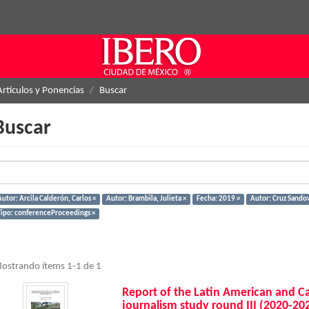
Artículos y Ponencias
Buscar
Buscar
utor: Arcila Calderón, Carlos ×
Autor: Brambila, Julieta ×
Fecha: 2019 ×
Autor: Cruz Sandov
Tipo: conferenceProceedings ×
ostrando ítems 1-1 de 1
Report of the Latin American and C
journalism study round III (2020-20