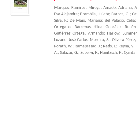
Márquez Ramírez, Mireya
;
Amado, Adriana
;
A
Eva Alejandra
;
Brambila, Julieta
;
Barnes, G.
;
Ca
Silva, F.
;
De Maio, Mariana
;
del Palacio, Celia
Ortega de Bárcenas, Hilda
;
González, Rubén
Gutiérrez Ortega, Armando
;
Harlow, Summer
Lozano, José Carlos
;
Moreira, S.
;
Olivera Pérez,
Porath, W.
;
Ramaprasad, J.
;
Retis, J.
;
Reyna, V. 
A.
;
Salazar, G.
;
Subervi, F.
;
Hanitzsch, F.
;
Quintani