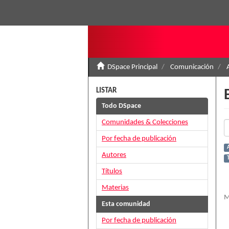
DSpace Principal
Comunicación
LISTAR
Todo DSpace
Comunidades & Colecciones
Por fecha de publicación
A
Autores
Títulos
Materias
M
Esta comunidad
Por fecha de publicación