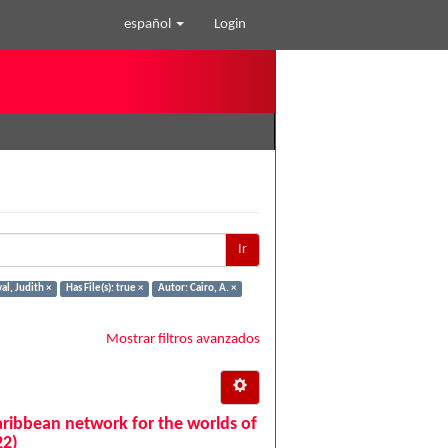
español
Login
Ir
al, Judith ×
Has File(s): true ×
Autor: Cairo, A. ×
Mostrar filtros avanzados
aribbean network for the worlds of
22)