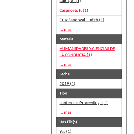
Cairo, A. (1)
Casanova, F. (1)
Cruz Sandoval, Judith (1)
... más
Materia
HUMANIDADES Y CIENCIAS DE
LA CONDUCTA (1)
... más
Fecha
2019 (1)
Tipo
conferenceProceedings (1)
... más
Has File(s)
Yes (1)