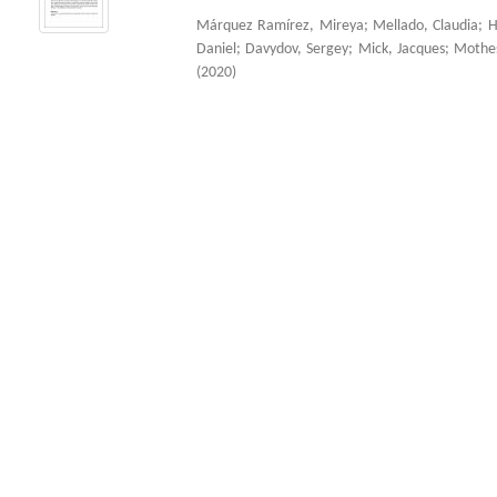
Márquez Ramírez, Mireya
;
Mellado, Claudia
;
H
Daniel
;
Davydov, Sergey
;
Mick, Jacques
;
Mothes
(
2020
)