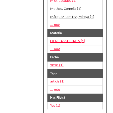
Mick, Jacques (1)
Mothes, Cornelia (1)
Márquez Ramírez, Mireya (1)
... más
Materia
CIENCIAS SOCIALES (1)
... más
Fecha
2020 (1)
Tipo
article (1)
... más
Has File(s)
Yes (1)