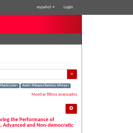
español
Login
Ir
María Luisa ×
Autor: Márquez Ramírez, Mireya ×
Mostrar filtros avanzados
ring the Performance of
al, Advanced and Non-democratic