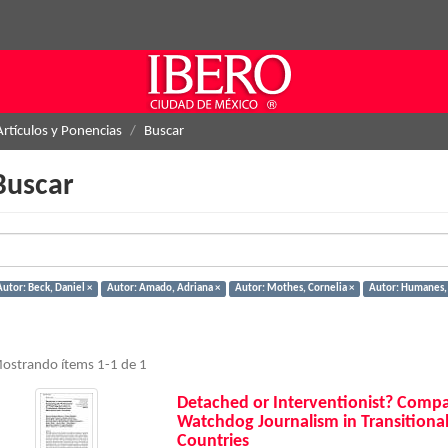
Artículos y Ponencias
Buscar
Buscar
Autor: Beck, Daniel ×
Autor: Amado, Adriana ×
Autor: Mothes, Cornelia ×
Autor: Humanes, 
ostrando ítems 1-1 de 1
Detached or Interventionist? Compa
Watchdog Journalism in Transition
Countries