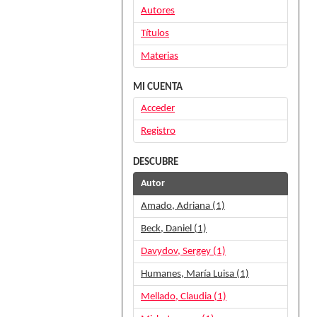
Autores
Títulos
Materias
MI CUENTA
Acceder
Registro
DESCUBRE
Autor
Amado, Adriana (1)
Beck, Daniel (1)
Davydov, Sergey (1)
Humanes, María Luisa (1)
Mellado, Claudia (1)