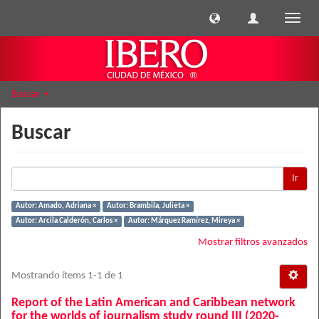
Cambi
naveg
Buscar
Buscar
Ir
Autor: Amado, Adriana ×
Autor: Brambila, Julieta ×
Autor: Arcila Calderón, Carlos ×
Autor: Márquez Ramírez, Mireya ×
Mostrar filtros avanzados
Mostrando ítems 1-1 de 1
Report of the Latin American and Caribbean network
for the worlds of journalism study round III (2020-