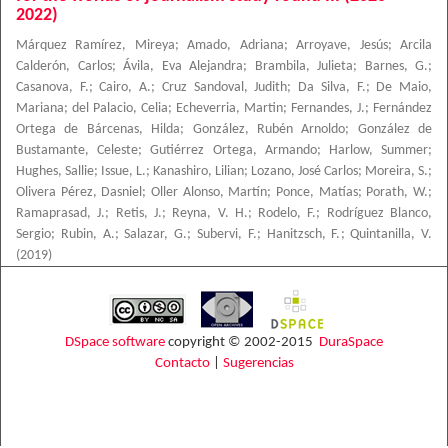
2022)
Márquez Ramírez, Mireya
;
Amado, Adriana
;
Arroyave, Jesús
;
Arcila
Calderón, Carlos
;
Ávila, Eva Alejandra
;
Brambila, Julieta
;
Barnes, G.
;
Casanova, F.
;
Cairo, A.
;
Cruz Sandoval, Judith
;
Da Silva, F.
;
De Maio,
Mariana
;
del Palacio, Celia
;
Echeverria, Martin
;
Fernandes, J.
;
Fernández
Ortega de Bárcenas, Hilda
;
González, Rubén Arnoldo
;
González de
Bustamante, Celeste
;
Gutiérrez Ortega, Armando
;
Harlow, Summer
;
Hughes, Sallie
;
Issue, L.
;
Kanashiro, Lilian
;
Lozano, José Carlos
;
Moreira, S.
;
Olivera Pérez, Dasniel
;
Oller Alonso, Martín
;
Ponce, Matías
;
Porath, W.
;
Ramaprasad, J.
;
Retis, J.
;
Reyna, V. H.
;
Rodelo, F.
;
Rodríguez Blanco,
Sergio
;
Rubin, A.
;
Salazar, G.
;
Subervi, F.
;
Hanitzsch, F.
;
Quintanilla, V.
(
2019
)
DSpace software
copyright © 2002-2015
DuraSpace
Contacto
|
Sugerencias