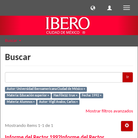
Cambi
naveg
Buscar
Buscar
Ir
Autor: Universidad Iberoamericana Ciudad de México ×
Materia: Educación superior ×
Has File(s): true ×
Fecha: 1992 ×
Materia: Alumnos ×
Autor: Vigil Avalos, Carlos ×
Mostrar filtros avanzados
Mostrando ítems 1-1 de 1
Informe del Rector 1992Informe del Rector,