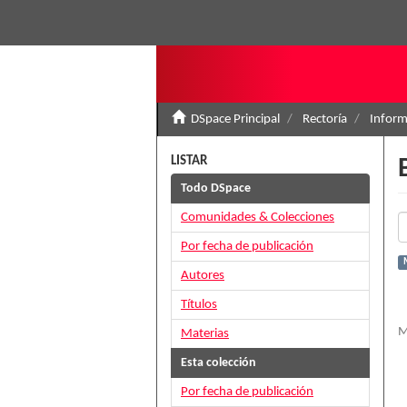
DSpace Principal
Rectoría
Inform
LISTAR
Todo DSpace
Comunidades & Colecciones
Por fecha de publicación
Autores
Títulos
M
Materias
Esta colección
Por fecha de publicación