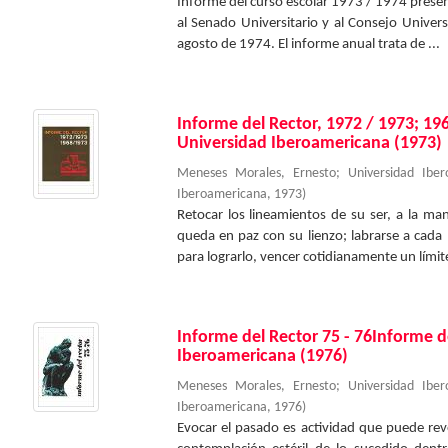
Informe del curso escolar 1973 / 1974 presen
al Senado Universitario y al Consejo Univers
agosto de 1974. El informe anual trata de ...
Informe del Rector, 1972 / 1973; 19
Universidad Iberoamericana (1973)
Meneses Morales, Ernesto
;
Universidad Ibe
Iberoamericana
,
1973
)
Retocar los lineamientos de su ser, a la m
queda en paz con su lienzo; labrarse a cada 
para lograrlo, vencer cotidianamente un límite
Informe del Rector 75 - 76Informe d
Iberoamericana (1976)
Meneses Morales, Ernesto
;
Universidad Ibe
Iberoamericana
,
1976
)
Evocar el pasado es actividad que puede rev