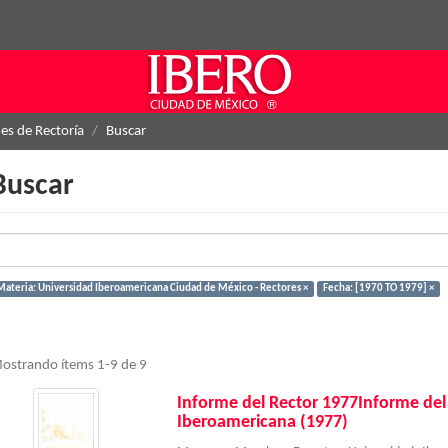
es de Rectoría
Buscar
Buscar
Materia: Universidad Iberoamericana Ciudad de México - Rectores ×
Fecha: [1970 TO 1979] ×
ostrando ítems 1-9 de 9
Informe del Rector 1977Informe del
Iberoamericana (1977)