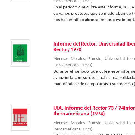
Iberoamericana
,
1971
)
En el período que cubre este informe, la UI
de varios proyectos que se maduraban de tie
nos ha permitido alcanzar metas cuya importa
Informe del Rector, Universidad Ib
Rector, 1970
Meneses Morales, Ernesto
;
Universidad Ibe
Iberoamericana
,
1970
)
Durante el período que cubre este informe
avanzando con solidez hacia la consolidac
madurándose de tiempo atrás. Este proceso (
UIA. Informe del Rector 73 / 74Info
Iberoamericana (1974)
Meneses Morales, Ernesto
;
Universidad Ibe
Iberoamericana
,
1974
)