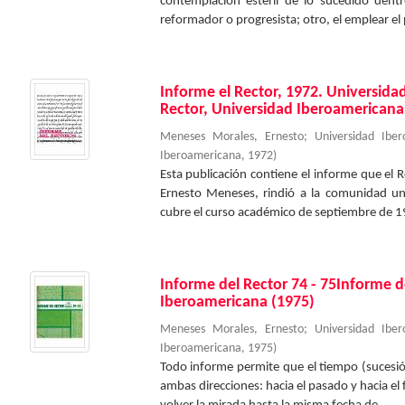
contemplación estéril de lo sucedido dent
reformador o progresista; otro, el emplear el 
Informe el Rector, 1972. Universid
Rector, Universidad Iberoamericana
Meneses Morales, Ernesto
;
Universidad Ibe
Iberoamericana
,
1972
)
Esta publicación contiene el informe que el 
Ernesto Meneses, rindió a la comunidad un
cubre el curso académico de septiembre de 19
Informe del Rector 74 - 75Informe d
Iberoamericana (1975)
Meneses Morales, Ernesto
;
Universidad Ibe
Iberoamericana
,
1975
)
Todo informe permite que el tiempo (sucesión
ambas direcciones: hacia el pasado y hacia el