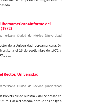
ro del marco temporal sin ningún intento
pasado ...
ad IberoamericanaInforme del
 (1972)
roamericana Ciudad de México
(
Universidad
Rector de la Universidad Iberoamericana, Dr.
iversitaria el 28 de septiembre de 1972 y
71 a ...
el Rector, Universidad
roamericana Ciudad de México
(
Universidad
 irreversible de nuestra vida) se deslice en
 futuro. Hacia el pasado, porque nos obliga a