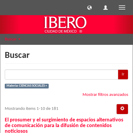
Cambi
naveg
Buscar
Buscar
Ir
Materia: CIENCIAS SOCIALES ×
Mostrar filtros avanzados
Mostrando ítems 1-10 de 181
El prosumer y el surgimiento de espacios alternativos
de comunicación para la difusión de contenidos
noticiosos