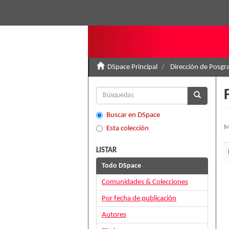
DSpace Principal
Dirección de Posgr
Buscar en DSpace
M
Esta colección
LISTAR
Todo DSpace
Comunidades & Colecciones
Por fecha de publicación
Autores