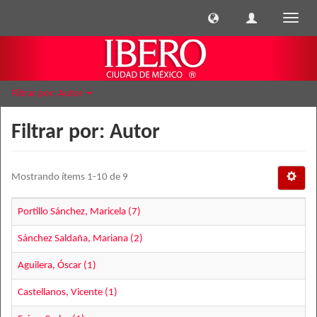
Cambi
naveg
Filtrar por: Autor
Filtrar por: Autor
Mostrando ítems 1-10 de 9
Portillo Sánchez, Maricela (7)
Sánchez Saldaña, Mariana (2)
Aguilera, Óscar (1)
Castellanos, Vicente (1)