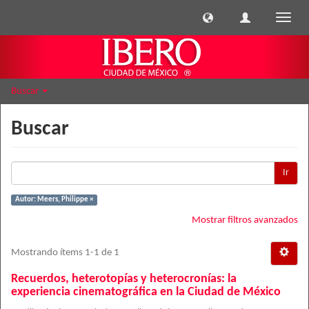
Cambi
naveg
Buscar
Buscar
Ir
Autor: Meers, Philippe ×
Mostrar filtros avanzados
Mostrando ítems 1-1 de 1
Recuerdos, heterotopías y heterocronías: la
experiencia cinematográfica en la Ciudad de México