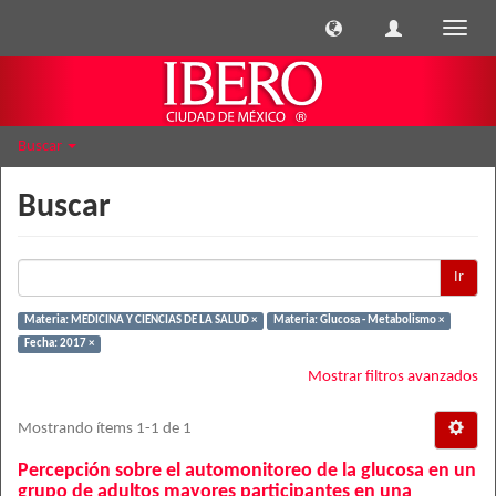
Cambi
naveg
Buscar
Buscar
Ir
Materia: MEDICINA Y CIENCIAS DE LA SALUD ×
Materia: Glucosa - Metabolismo ×
Fecha: 2017 ×
Mostrar filtros avanzados
Mostrando ítems 1-1 de 1
Percepción sobre el automonitoreo de la glucosa en un
grupo de adultos mayores participantes en una