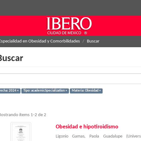
Especialidad en Obesidad y Comorbilidades
Buscar
Buscar
Fecha: 2024 ×
Tipo: academicSpecialization ×
Materia: Obesidad ×
ostrando ítems 1-2 de 2
Obesidad e hipotiroidismo
Ligonio Gamas, Paola Guadalupe
(
Univer