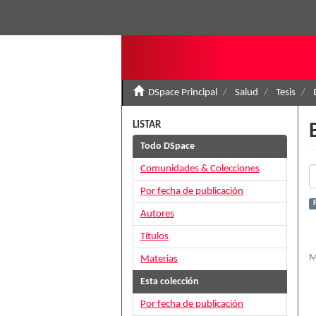
DSpace Principal
Salud
Tesis
LISTAR
Todo DSpace
Comunidades & Colecciones
Por fecha de publicación
Autores
Títulos
M
Materias
Esta colección
Por fecha de publicación