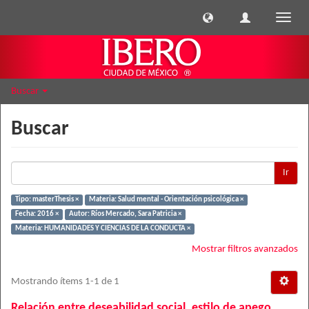
Cambi
naveg
Buscar
Buscar
Ir
Tipo: masterThesis ×
Materia: Salud mental - Orientación psicológica ×
Fecha: 2016 ×
Autor: Ríos Mercado, Sara Patricia ×
Materia: HUMANIDADES Y CIENCIAS DE LA CONDUCTA ×
Mostrar filtros avanzados
Mostrando ítems 1-1 de 1
Relación entre deseabilidad social, estilo de apego,