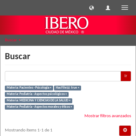
Cambi
naveg
Buscar
Buscar
Ir
Materia: Pacientes - Psicología ×
Has File(s): true ×
Materia: Pediatría - Aspectos psicológicos ×
Materia: MEDICINA Y CIENCIAS DE LA SALUD ×
Materia: Pediatría - Aspectos morales y éticos ×
Mostrar filtros avanzados
Mostrando ítems 1-1 de 1