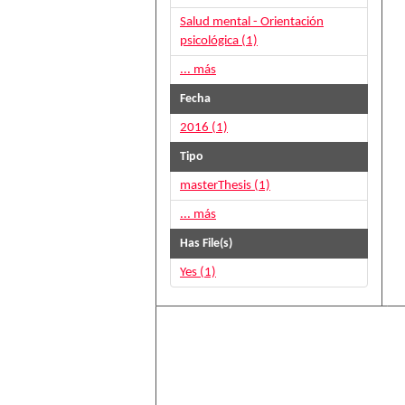
Salud mental - Orientación
psicológica (1)
... más
Fecha
2016 (1)
Tipo
masterThesis (1)
... más
Has File(s)
Yes (1)