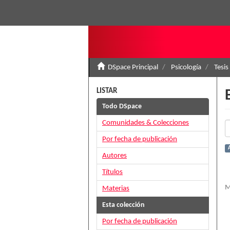
DSpace Principal
Psicología
Tesis
LISTAR
Todo DSpace
Comunidades & Colecciones
Por fecha de publicación
Autores
Títulos
M
Materias
Esta colección
Por fecha de publicación