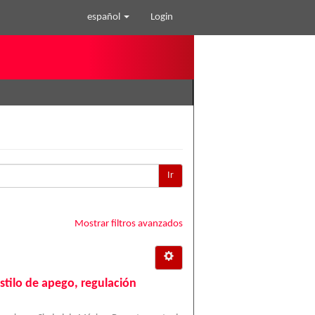
español
Login
Ir
Mostrar filtros avanzados
estilo de apego, regulación