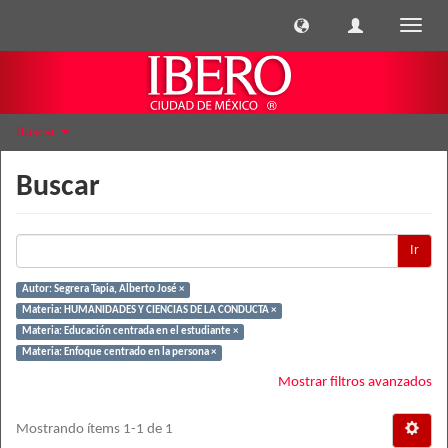
Cambi
naveg
Buscar
Buscar
Ir
Autor: Segrera Tapia, Alberto José ×
Materia: HUMANIDADES Y CIENCIAS DE LA CONDUCTA ×
Materia: Educación centrada en el estudiante ×
Materia: Enfoque centrado en la persona ×
Mostrar filtros avanzados
Mostrando ítems 1-1 de 1