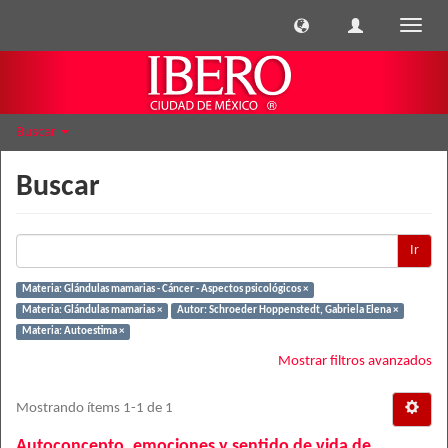
Cambi
naveg
Buscar
Buscar
Ir
Materia: Glándulas mamarias - Cáncer - Aspectos psicológicos ×
Materia: Glándulas mamarias ×
Autor: Schroeder Hoppenstedt, Gabriela Elena ×
Materia: Autoestima ×
Mostrar filtros avanzados
Mostrando ítems 1-1 de 1
Autoconcepto, emociones y sentido de vida de