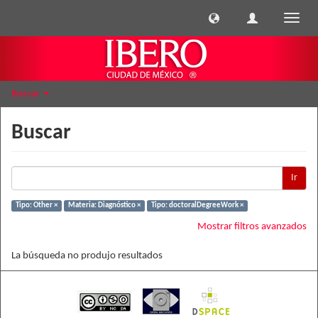
Cambi
naveg
Buscar
Buscar
Ir
Tipo: Other ×
Materia: Diagnóstico ×
Tipo: doctoralDegreeWork ×
Mostrar filtros avanzados
La búsqueda no produjo resultados