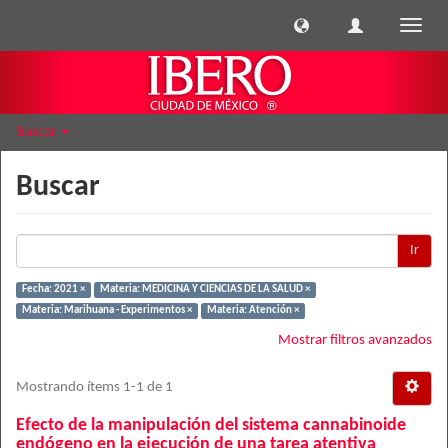
Cambi
naveg
Buscar
Buscar
Ir
Fecha: 2021 ×
Materia: MEDICINA Y CIENCIAS DE LA SALUD ×
Materia: Marihuana - Experimentos ×
Materia: Atención ×
Mostrar filtros avanzados
Mostrando ítems 1-1 de 1
Efecto de la manipulación del sistema cannabinoide
endógeno en la ejecución de una tarea atentiva