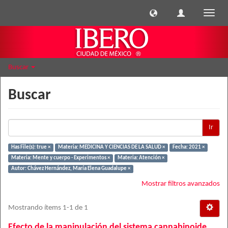
Cambi
naveg
Buscar
Buscar
Ir
Has File(s): true ×
Materia: MEDICINA Y CIENCIAS DE LA SALUD ×
Fecha: 2021 ×
Materia: Mente y cuerpo - Experimentos ×
Materia: Atención ×
Autor: Chávez Hernández, María Elena Guadalupe ×
Mostrar filtros avanzados
Mostrando ítems 1-1 de 1
Efecto de la manipulación del sistema cannabinoide