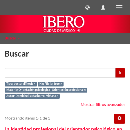
Cambi
naveg
Buscar
Buscar
Ir
Tipo: doctoralThesis ×
Has File(s): true ×
Materia: Orientación psicológica - Orientación profesional ×
Autor: Demichelis Machorro, Viviana ×
Mostrar filtros avanzados
Mostrando ítems 1-1 de 1
La identidad profesional del orientador psicológico en