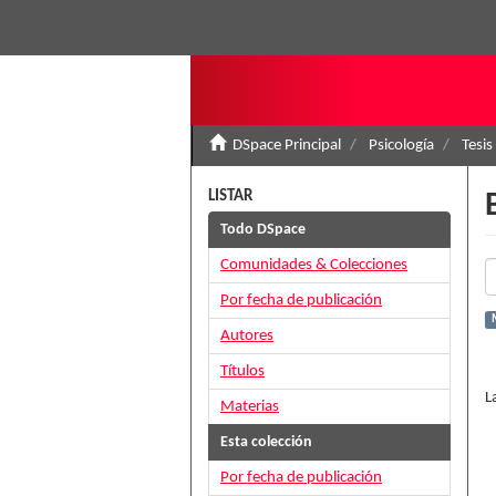
DSpace Principal
Psicología
Tesis
LISTAR
Todo DSpace
Comunidades & Colecciones
Por fecha de publicación
Autores
Títulos
L
Materias
Esta colección
Por fecha de publicación