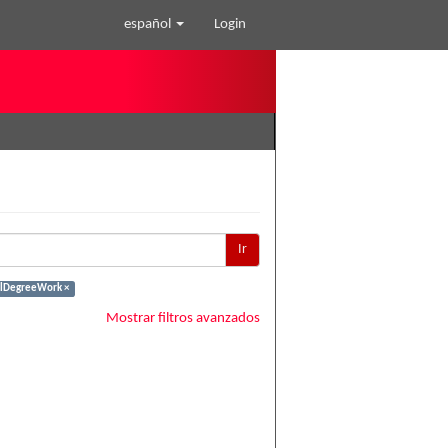
español
Login
Ir
alDegreeWork ×
Mostrar filtros avanzados