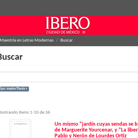
Maestría en Letras Modernas
Buscar
Buscar
Tipo: masterThesis ×
ostrando ítems 1-10 de 36
Un mismo "jardín cuyas sendas se b
de Marguerite Yourcenar, y "La liber
Pablo y Nerón de Lourdes Ortiz