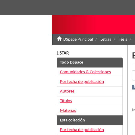
DSpace Principal
Letras
Tesis
LISTAR
Todo DSpace
Comunidades & Colecciones
Por fecha de publicación
Autores
Títulos
M
Materias
Esta colección
Por fecha de publicación