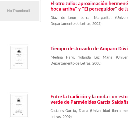
El otro Julio: aproximación hermen
boca arriba" y "El perseguidor" de J
Díaz de León Ibarra, Margarita.
(
Unive
Departamento de Letras
,
2005
)
Tiempo destrozado de Amparo Dávi
Medina Haro, Yolanda Luz María
(
Unive
Departamento de Letras
,
2008
)
Entre la tradición y la onda : un est
verde de Parménides García Saldañ
Costales García, Diana
(
Universidad Iberoam
Letras
,
2009
)