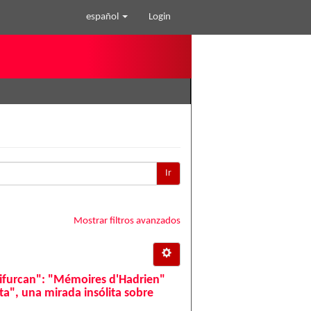
español
Login
Ir
Mostrar filtros avanzados
ifurcan": "Mémoires d'Hadrien"
ta", una mirada insólita sobre