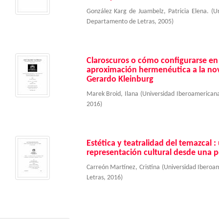
González Karg de Juambelz, Patricia Elena.
(
U
Departamento de Letras
,
2005
)
Claroscuros o cómo configurarse en 
aproximación hermenéutica a la nov
Gerardo Kleinburg
Marek Broid, Ilana
(
Universidad Iberoamerican
2016
)
Estética y teatralidad del temazcal 
representación cultural desde una pe
Carreón Martínez, Cristina
(
Universidad Iberoa
Letras
,
2016
)