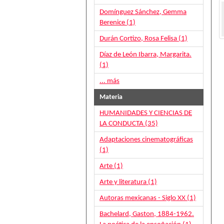
Domínguez Sánchez, Gemma
Berenice (1)
Durán Cortizo, Rosa Felisa (1)
Díaz de León Ibarra, Margarita.
(1)
... más
Materia
HUMANIDADES Y CIENCIAS DE
LA CONDUCTA (35)
Adaptaciones cinematográficas
(1)
Arte (1)
Arte y literatura (1)
Autoras mexicanas - Siglo XX (1)
Bachelard, Gaston, 1884-1962.