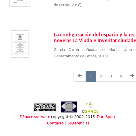
de Letras
,
2016
)
La configuración del espacio y la re
novelas La Viuda e Inventar ciudade
García Carrera, Guadalupe María
(
Unive
Departamento de Letras
,
2015
)
1
2
3
4
DSpace software
copyright © 2002-2015
DuraSpace
Contacto
|
Sugerencias