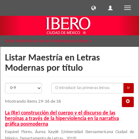
Cambi
naveg
Listar Maestría en Letras Modernas por título
Listar Maestría en Letras
Modernas por título
Ir
Mostrando ítems 29-36 de 36
La (Re) construcción del cuerpo y el discurso de las
heroínas a través de la hiperviolencia en la narrativa
gráfica posmoderna
Esquivel Flores, Áurea Xaydé
(
Universidad Iberoamericana Ciudad de
México. Departamento de Letras.
,
2019
)