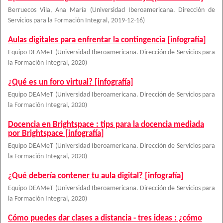
Berruecos Vila, Ana María
(
Universidad Iberoamericana. Dirección de
Servicios para la Formación Integral
,
2019-12-16
)
Aulas digitales para enfrentar la contingencia [infografía]
Equipo DEAMeT
(
Universidad Iberoamericana. Dirección de Servicios para
la Formación Integral
,
2020
)
¿Qué es un foro virtual? [infografía]
Equipo DEAMeT
(
Universidad Iberoamericana. Dirección de Servicios para
la Formación Integral
,
2020
)
Docencia en Brightspace : tips para la docencia mediada
por Brightspace [infografía]
Equipo DEAMeT
(
Universidad Iberoamericana. Dirección de Servicios para
la Formación Integral
,
2020
)
¿Qué debería contener tu aula digital? [infografía]
Equipo DEAMeT
(
Universidad Iberoamericana. Dirección de Servicios para
la Formación Integral
,
2020
)
Cómo puedes dar clases a distancia - tres ideas : ¿cómo