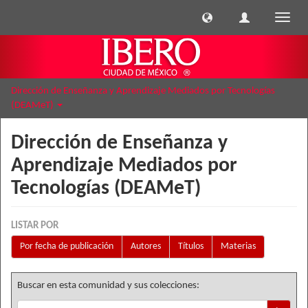
Cambi
naveg
Dirección de Enseñanza y Aprendizaje Mediados por Tecnologías
(DEAMeT)
Dirección de Enseñanza y
Aprendizaje Mediados por
Tecnologías (DEAMeT)
LISTAR POR
Por fecha de publicación
Autores
Títulos
Materias
Buscar en esta comunidad y sus colecciones: