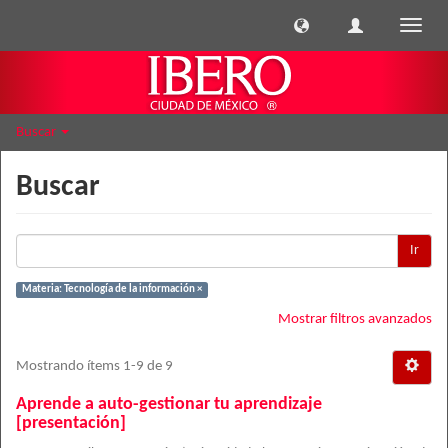
Cambi
naveg
Buscar
Buscar
Ir
Materia: Tecnología de la información ×
Mostrar filtros avanzados
Mostrando ítems 1-9 de 9
Aprende a auto-gestionar tu aprendizaje
[presentación]