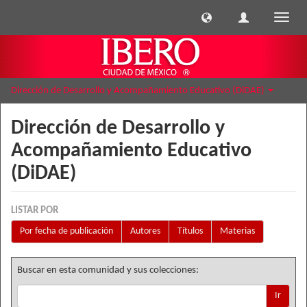
Cambi
naveg
Dirección de Desarrollo y Acompañamiento Educativo (DiDAE)
Dirección de Desarrollo y
Acompañamiento Educativo
(DiDAE)
LISTAR POR
Por fecha de publicación
Autores
Títulos
Materias
Buscar en esta comunidad y sus colecciones:
Ir