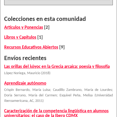
Colecciones en esta comunidad
Artículos y Ponencias
[2]
Libros y Capítulos
[1]
Recursos Educativos Abiertos
[9]
Envíos recientes
Las orillas del λόγος en la Grecia arcaica: poesía y filosofía
López Noriega, Mauricio
(
2018
)
Aprendizaje autónomo
Crispín Bernardo, María Luisa
;
Caudillo Zambrano, María de Lourdes
;
Doria Serrano, María del Carmen
;
Esquivel Peña, Melisa
(
Universidad
Iberoamericana, AC
,
2011
)
Caracterización de la competencia lingüística en alumnos
universitarios: el caso de la Ibero CDMX