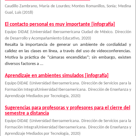
Caudillo Zambrano, María de Lourdes
;
Montes Romanillos, Sonia
;
Medina
Gual, Luis
(
2018
)
El contacto personal es muy importante [infografía]
Equipo DiDAE
(
Universidad Iberoamericana Ciudad de México. Dirección
de Desarrollo y Acompañamiento Educativo
,
2020
)
Resalta la importancia de generar un ambiente de cordialidad y
calidez en las clases en línea, a través del uso de videoconferencias.
Motiva la práctica de "cámaras encendidas"; sin embargo, existen
diversos factores a ...
Aprendizaje en ambientes simulados [infografía]
Equipo DiDAE
(
Universidad Iberoamericana. Dirección de Servicios para la
Formación IntegralUniversidad Iberoamericana. Dirección de Enseñanza y
Aprendizaje Mediados por Tecnología
,
2020
)
Sugerencias para profesoras y profesores para el cierre del
semestre a distancia
Equipo DiDAE
(
Universidad Iberoamericana. Dirección de Servicios para la
Formación IntegralUniversidad Iberoamericana. Dirección de Enseñanza y
Aprendizaje Mediados por Tecnología
,
2020
)