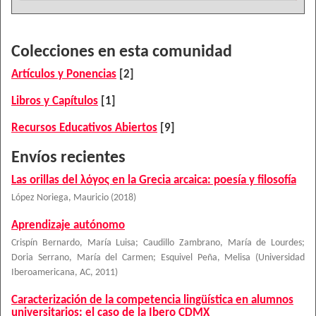
Colecciones en esta comunidad
Artículos y Ponencias
[2]
Libros y Capítulos
[1]
Recursos Educativos Abiertos
[9]
Envíos recientes
Las orillas del λόγος en la Grecia arcaica: poesía y filosofía
López Noriega, Mauricio
(
2018
)
Aprendizaje autónomo
Crispín Bernardo, María Luisa
;
Caudillo Zambrano, María de Lourdes
;
Doria Serrano, María del Carmen
;
Esquivel Peña, Melisa
(
Universidad
Iberoamericana, AC
,
2011
)
Caracterización de la competencia lingüística en alumnos
universitarios: el caso de la Ibero CDMX