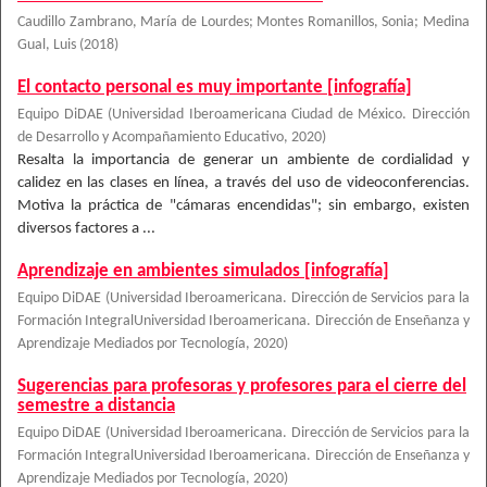
Caudillo Zambrano, María de Lourdes
;
Montes Romanillos, Sonia
;
Medina
Gual, Luis
(
2018
)
El contacto personal es muy importante [infografía]
Equipo DiDAE
(
Universidad Iberoamericana Ciudad de México. Dirección
de Desarrollo y Acompañamiento Educativo
,
2020
)
Resalta la importancia de generar un ambiente de cordialidad y
calidez en las clases en línea, a través del uso de videoconferencias.
Motiva la práctica de "cámaras encendidas"; sin embargo, existen
diversos factores a ...
Aprendizaje en ambientes simulados [infografía]
Equipo DiDAE
(
Universidad Iberoamericana. Dirección de Servicios para la
Formación IntegralUniversidad Iberoamericana. Dirección de Enseñanza y
Aprendizaje Mediados por Tecnología
,
2020
)
Sugerencias para profesoras y profesores para el cierre del
semestre a distancia
Equipo DiDAE
(
Universidad Iberoamericana. Dirección de Servicios para la
Formación IntegralUniversidad Iberoamericana. Dirección de Enseñanza y
Aprendizaje Mediados por Tecnología
,
2020
)