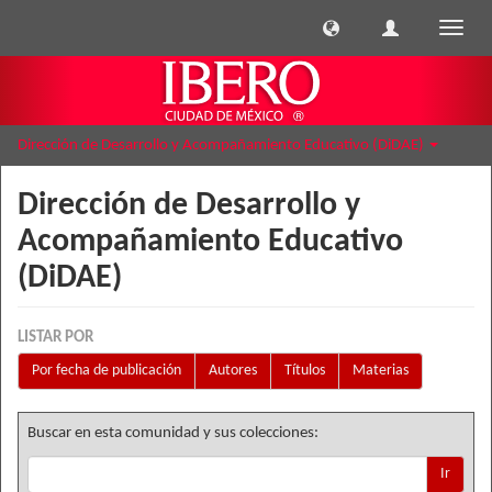
Cambi
naveg
Dirección de Desarrollo y Acompañamiento Educativo (DiDAE)
Dirección de Desarrollo y
Acompañamiento Educativo
(DiDAE)
LISTAR POR
Por fecha de publicación
Autores
Títulos
Materias
Buscar en esta comunidad y sus colecciones:
Ir