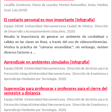
Caudillo Zambrano, María de Lourdes
;
Montes Romanillos, Sonia
;
Medina
Gual, Luis
(
2018
)
El contacto personal es muy importante [infografía]
Equipo DiDAE
(
Universidad Iberoamericana Ciudad de México. Dirección
de Desarrollo y Acompañamiento Educativo
,
2020
)
Resalta la importancia de generar un ambiente de cordialidad y
calidez en las clases en línea, a través del uso de videoconferencias.
Motiva la práctica de "cámaras encendidas"; sin embargo, existen
diversos factores a ...
Aprendizaje en ambientes simulados [infografía]
Equipo DiDAE
(
Universidad Iberoamericana. Dirección de Servicios para la
Formación IntegralUniversidad Iberoamericana. Dirección de Enseñanza y
Aprendizaje Mediados por Tecnología
,
2020
)
Sugerencias para profesoras y profesores para el cierre del
semestre a distancia
Equipo DiDAE
(
Universidad Iberoamericana. Dirección de Servicios para la
Formación IntegralUniversidad Iberoamericana. Dirección de Enseñanza y
Aprendizaje Mediados por Tecnología
,
2020
)