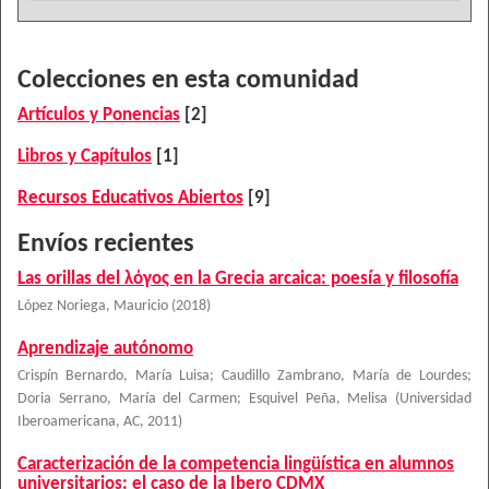
Colecciones en esta comunidad
Artículos y Ponencias
[2]
Libros y Capítulos
[1]
Recursos Educativos Abiertos
[9]
Envíos recientes
Las orillas del λόγος en la Grecia arcaica: poesía y filosofía
López Noriega, Mauricio
(
2018
)
Aprendizaje autónomo
Crispín Bernardo, María Luisa
;
Caudillo Zambrano, María de Lourdes
;
Doria Serrano, María del Carmen
;
Esquivel Peña, Melisa
(
Universidad
Iberoamericana, AC
,
2011
)
Caracterización de la competencia lingüística en alumnos
universitarios: el caso de la Ibero CDMX