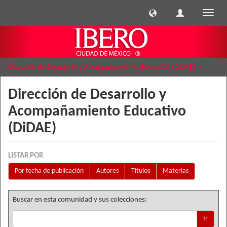
Cambi
naveg
Dirección de Desarrollo y Acompañamiento Educativo (DiDAE)
Dirección de Desarrollo y
Acompañamiento Educativo
(DiDAE)
LISTAR POR
Por fecha de publicación
Autores
Títulos
Materias
Buscar en esta comunidad y sus colecciones:
Ir