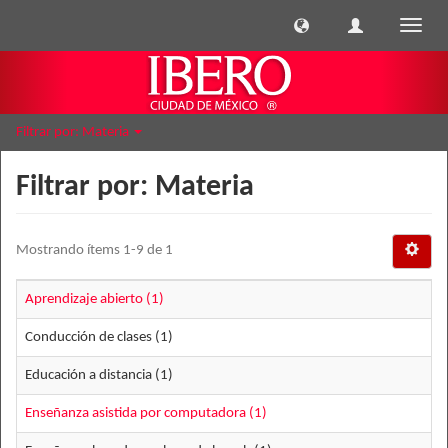
Cambi
naveg
Filtrar por: Materia
Filtrar por: Materia
Mostrando ítems 1-9 de 1
Aprendizaje abierto (1)
Conducción de clases (1)
Educación a distancia (1)
Enseñanza asistida por computadora (1)