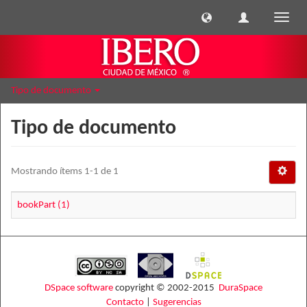
Cambi
naveg
Tipo de documento
Tipo de documento
Mostrando ítems 1-1 de 1
bookPart (1)
DSpace software
copyright © 2002-2015
DuraSpace
Contacto
|
Sugerencias