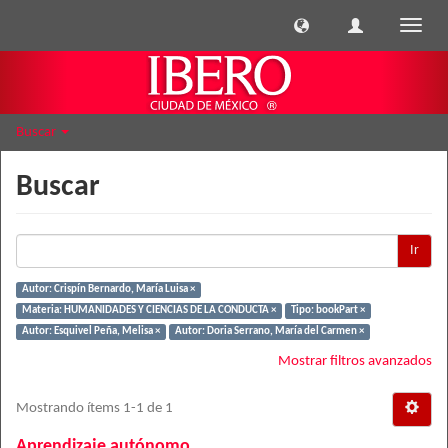
Cambi
naveg
Buscar
Buscar
Ir
Autor: Crispín Bernardo, María Luisa ×
Materia: HUMANIDADES Y CIENCIAS DE LA CONDUCTA ×
Tipo: bookPart ×
Autor: Esquivel Peña, Melisa ×
Autor: Doria Serrano, María del Carmen ×
Mostrar filtros avanzados
Mostrando ítems 1-1 de 1
Aprendizaje autónomo